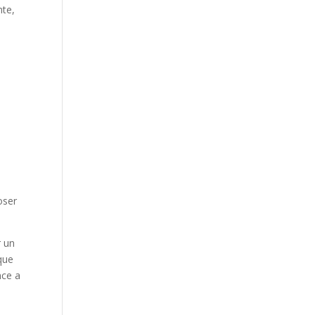
nte,
oser
r un
 que
nce a