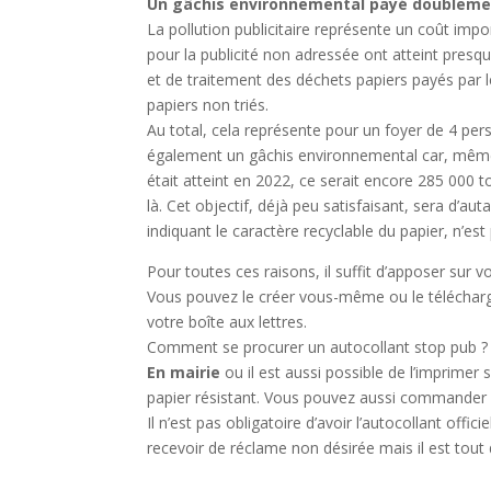
Un gâchis environnemental payé doubleme
La pollution publicitaire représente un coût imp
pour la publicité non adressée ont atteint presque
et de traitement des déchets papiers payés par l
papiers non triés.
Au total, cela représente pour un foyer de 4 per
également un gâchis environnemental car, même si
était atteint en 2022, ce serait encore 285 000 to
là. Cet objectif, déjà peu satisfaisant, sera d’au
indiquant le caractère recyclable du papier, n’est 
Pour toutes ces raisons, il suffit d’apposer sur v
Vous pouvez le créer vous-même ou le télécharger, i
votre boîte aux lettres.
Comment se procurer un autocollant stop pub ?
En mairie
ou il est aussi possible de l’imprimer s
papier résistant. Vous pouvez aussi commander su
Il n’est pas obligatoire d’avoir l’autocollant offi
recevoir de réclame non désirée mais il est tou