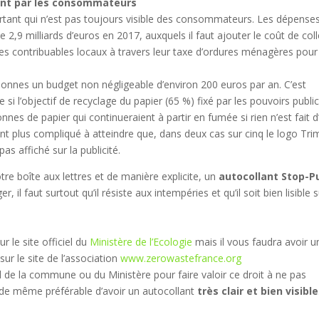
nt par les consommateurs
ortant qui n’est pas toujours visible des consommateurs. Les dépense
 2,9 milliards d’euros en 2017, auxquels il faut ajouter le coût de col
es contribuables locaux à travers leur taxe d’ordures ménagères pour
sonnes un budget non négligeable d’environ 200 euros par an. C’est
 l’objectif de recyclage du papier (65 %) fixé par les pouvoirs publi
nnes de papier qui continueraient à partir en fumée si rien n’est fait d’
tant plus compliqué à atteindre que, dans deux cas sur cinq le logo Tri
pas affiché sur la publicité.
otre boîte aux lettres et de manière explicite, un
autocollant Stop-P
l faut surtout qu’il résiste aux intempéries et qu’il soit bien lisible 
ur le site officiel du
Ministère de l’Ecologie
mais il vous faudra avoir u
r le site de l’association
www.zerowastefrance.org
ciel de la commune ou du Ministère pour faire valoir ce droit à ne pas
t de même préférable d’avoir un autocollant
très clair et bien visible