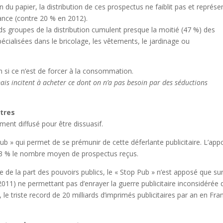
n du papier, la distribution de ces prospectus ne faiblit pas et représe
nce (contre 20 % en 2012).
rands groupes de la distribution cumulent presque la moitié (47 %) des
écialisées dans le bricolage, les vêtements, le jardinage ou
n si ce n’est de forcer à la consommation.
is incitent à acheter ce dont on n’a pas besoin par des séductions
ttres
ent diffusé pour être dissuasif.
p Pub » qui permet de se prémunir de cette déferlante publicitaire. L’app
 93 % le nombre moyen de prospectus reçus.
de la part des pouvoirs publics, le « Stop Pub » n’est apposé que su
2011) ne permettant pas d’enrayer la guerre publicitaire inconsidérée
 le triste record de 20 milliards d’imprimés publicitaires par an en Fra