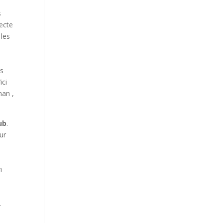
s
lecte
 les
cs
ici
man ,
ub
.
sur
n
.